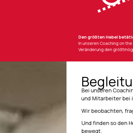
Den größten Hebel betät
In unseren Coaching on the 
Veränderung den größtmögli
Begleitu
Bei unseren Coachin
und Mitarbeiter bei 
Wir beobachten, fra
Und finden so den He
bewegt.