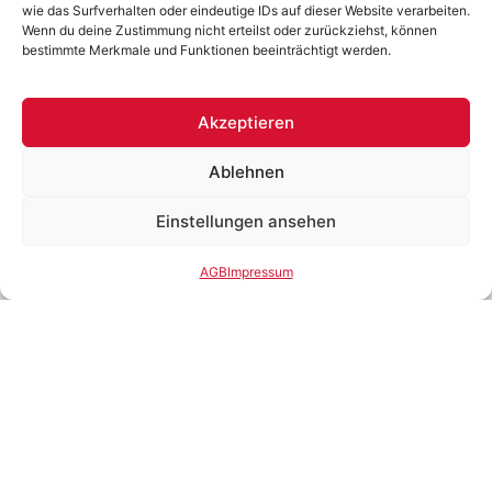
wie das Surfverhalten oder eindeutige IDs auf dieser Website verarbeiten.
Wenn du deine Zustimmung nicht erteilst oder zurückziehst, können
ERSTGESPRÄCH VEREINBAREN
bestimmte Merkmale und Funktionen beeinträchtigt werden.
Akzeptieren
Ablehnen
Die vier
Es gibt zahlreiche Faktoren, die
die Performance steigern. Diese
effektivsten
vier Faktoren sind die wichtigsten
Einstellungen ansehen
Performancehebel:
Performancehebel
AGB
Impressum
Ziele
Verständliche Ziele setzen
Führungskräfte müssen übergeordnete
Unternehmensziele in Teilziele herunterbrechen, die
sich konkret auf die tägliche Arbeit beziehen.
Teamleiter sollten die Ziele auch visuell darstellen,