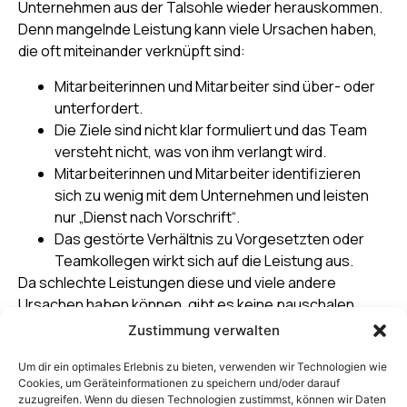
Unternehmen aus der Talsohle wieder herauskommen.
Denn mangelnde Leistung kann viele Ursachen haben,
die oft miteinander verknüpft sind:
Mitarbeiterinnen und Mitarbeiter sind über- oder
unterfordert.
Die Ziele sind nicht klar formuliert und das Team
versteht nicht, was von ihm verlangt wird.
Mitarbeiterinnen und Mitarbeiter identifizieren
sich zu wenig mit dem Unternehmen und leisten
nur „Dienst nach Vorschrift“.
Das gestörte Verhältnis zu Vorgesetzten oder
Teamkollegen wirkt sich auf die Leistung aus.
Da schlechte Leistungen diese und viele andere
Ursachen haben können, gibt es keine pauschalen
Lösungen. Was hilft, ist ein
unvoreingenommener Blick
Zustimmung verwalten
auf die Probleme.
Um dir ein optimales Erlebnis zu bieten, verwenden wir Technologien wie
Wie können Unternehmen ihre Performance
Cookies, um Geräteinformationen zu speichern und/oder darauf
zuzugreifen. Wenn du diesen Technologien zustimmst, können wir Daten
steigern?